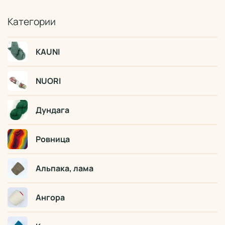
Категории
KAUNI
NUORI
Дундага
Ровница
Альпака, лама
Ангора