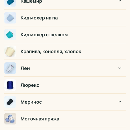
Кашемир
Кид мохер на па
Кид мохер с шёлком
Крапива, конопля, хлопок
Лен
Люрекс
Меринос
Моточная пряжа