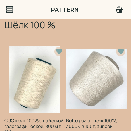
PATTERN
Шёлк 100 %
CUC шелк 100% с пайеткой
Botto poala, шелк 100%,
галографической, 800 м в
3000м в 100г, айвори