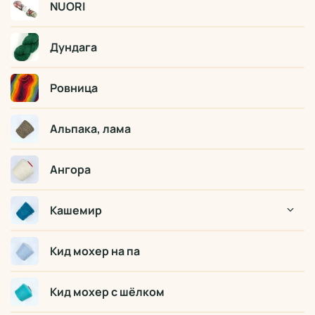
NUORI
Дундага
Ровница
Альпака, лама
Ангора
Кашемир
Кид мохер на па
Кид мохер с шёлком