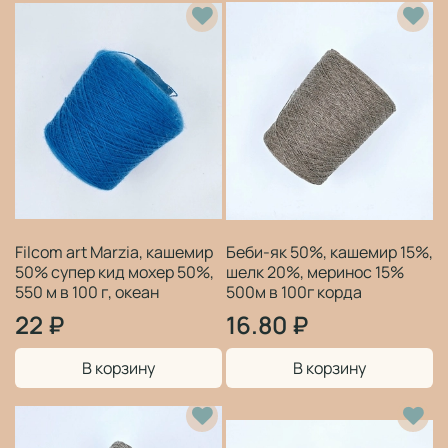
Filcom art Marzia, кашемир
Беби-як 50%, кашемир 15%,
50% супер кид мохер 50%,
шелк 20%, меринос 15%
550 м в 100 г, океан
500м в 100г корда
22 ₽
16.80 ₽
В корзину
В корзину