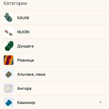
Категории
KAUNI
NUORI
Дундага
Ровница
Альпака, лама
Ангора
Кашемир