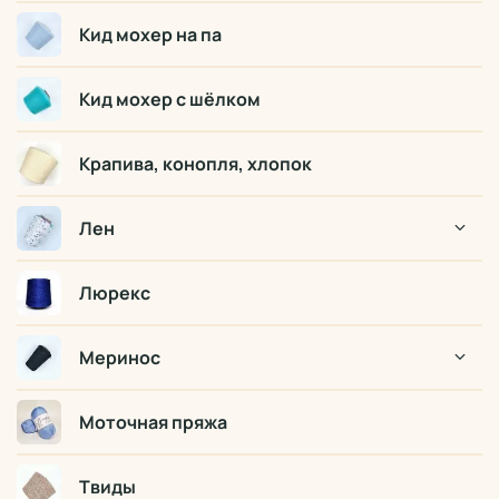
Кид мохер на па
Кид мохер с шёлком
Крапива, конопля, хлопок
Лен
Люрекс
Меринос
Моточная пряжа
Твиды