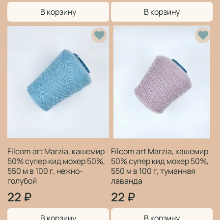
В корзину
В корзину
Filcom art Marzia, кашемир
Filcom art Marzia, кашемир
50% супер кид мохер 50%,
50% супер кид мохер 50%,
550 м в 100 г, нежно-
550 м в 100 г, туманная
голубой
лаванда
22 ₽
22 ₽
В корзину
В корзину