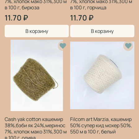
7%, хлопок мако 31%,300 м
7%, хлопок мако 31%,300 м
в 100 г, бирюза
в 100 г, горчица
11.70 ₽
11.70 ₽
В корзину
В корзину
Cash yak cotton кашемир
Filcom art Marzia, кашемир
38%,бэби як 24%,меринос
50% супер кид мохер 50%,
7%, хлопок мако 31%,300 м
550 м в 100 г, белый
в 100 г, олива