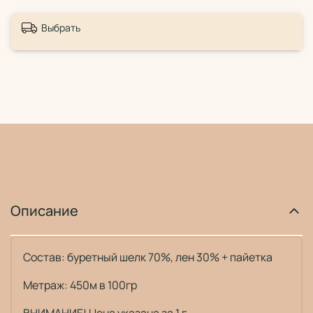
Выбрать
Описание
Состав: буретный шелк 70%, лен 30% + пайетка
Метраж: 450м в 100гр