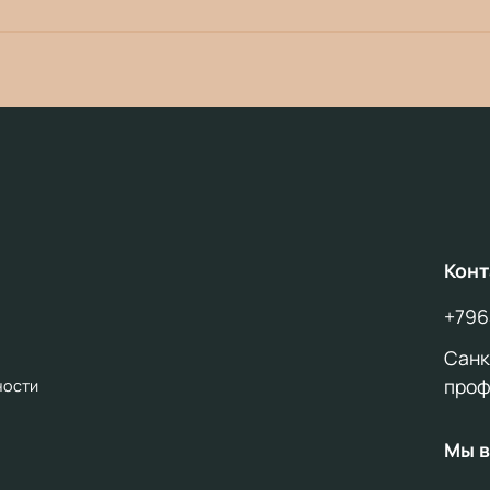
Конт
+796
Санкт
проф
ности
Мы в