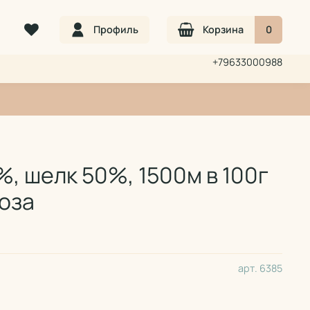
Профиль
Корзина
0
+79633000988
, шелк 50%, 1500м в 100г
оза
арт.
6385