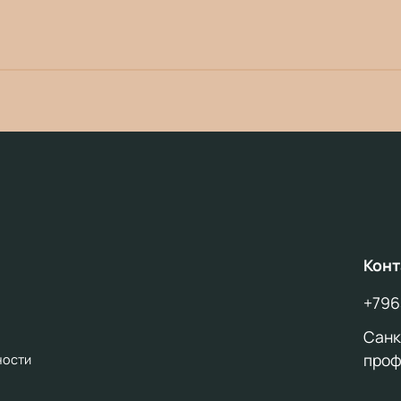
Конт
+796
Санкт
проф
ности