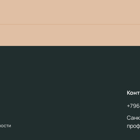
Конт
+796
Санкт
проф
ности