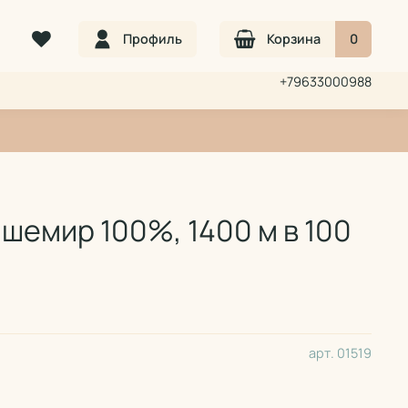
Профиль
Корзина
0
+79633000988
кашемир 100%, 1400 м в 100
арт.
01519